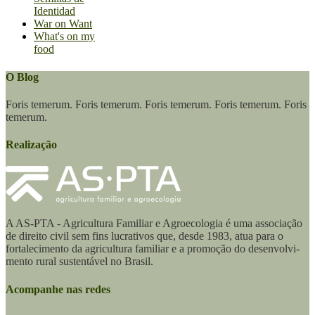
Identidad
War on Want
What's on my
food
O Blog
Foris temerum. Foris temerum. Foris temerum. Foris temerum. Foris
temerum.
Realização
A AS-PTA - Agricultura Familiar e Agro­ecologia é uma associação
de direito civil sem fins lucrativos que, desde 1983, atua para o
fortalecimento da agricultura familiar e a promoção do desenvolvi­
mento rural sustentável no Brasil.
Acompanhe nas redes