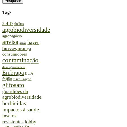
Tags
2-4-D
abelhas
agrobiodiversidade
agronegócio
anvisa
bayer
arroz
biossegurança
consumidores
contaminação
dow agrosciences
Embrapa
EUA
feijão
fiscalização
glifosato
guardiões da
agrobiodiversidade
herbicidas
impactos à saúde
insetos
resistentes
lobby