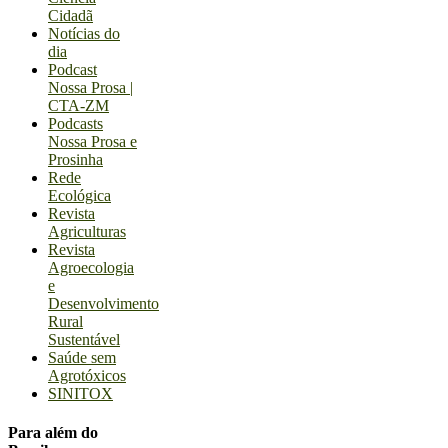
Cidadã
Notícias do
dia
Podcast
Nossa Prosa |
CTA-ZM
Podcasts
Nossa Prosa e
Prosinha
Rede
Ecológica
Revista
Agriculturas
Revista
Agroecologia
e
Desenvolvimento
Rural
Sustentável
Saúde sem
Agrotóxicos
SINITOX
Para além do