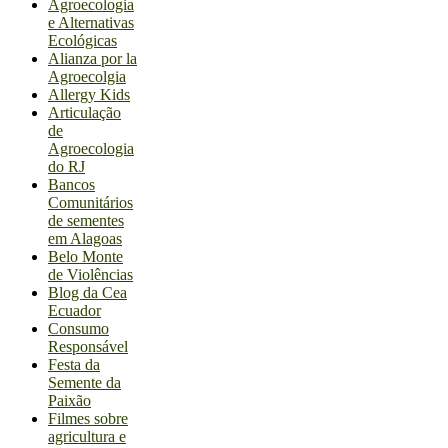
Agroecologia
e Alternativas
Ecológicas
Alianza por la
Agroecolgia
Allergy Kids
Articulação
de
Agroecologia
do RJ
Bancos
Comunitários
de sementes
em Alagoas
Belo Monte
de Violências
Blog da Cea
Ecuador
Consumo
Responsável
Festa da
Semente da
Paixão
Filmes sobre
agricultura e