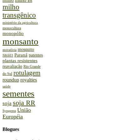
milho Bt
milho
milho
transgênico
ministério da agricultura
monocultura
monopólio
monsanto
mosquito
moratória
Paraná
patentes
NK603
plantas resistentes
reavaliação
Rio Grande
rotulagem
do Sul
roundup
royalties
saúde
sementes
soja RR
soja
União
Syngenta
Européia
Blogues