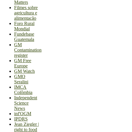
Matters
Filmes sobre
agricultura e
alimentação
Foro Rural
Mondial
Fundebase
Guatemala
GM
Contamination
register
GM Free
Europe
GM Watch
GMO
Seralini
IMCA
Colômbia
Independent
Science
News
inf'OGM
IPDRS
Jean Ziegler |
right to food