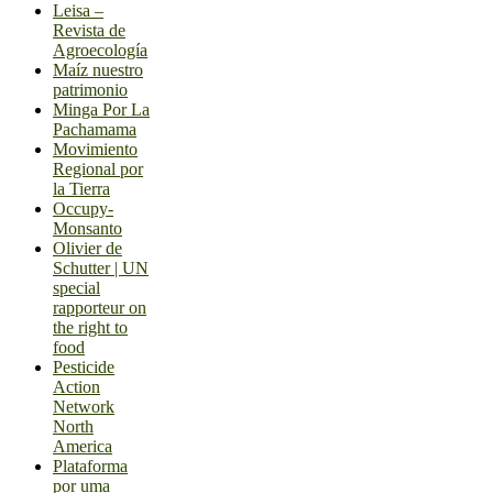
Leisa –
Revista de
Agroecología
Maíz nuestro
patrimonio
Minga Por La
Pachamama
Movimiento
Regional por
la Tierra
Occupy-
Monsanto
Olivier de
Schutter | UN
special
rapporteur on
the right to
food
Pesticide
Action
Network
North
America
Plataforma
por uma