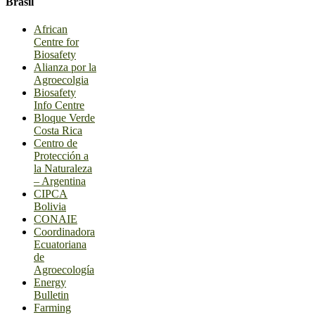
Brasil
African
Centre for
Biosafety
Alianza por la
Agroecolgia
Biosafety
Info Centre
Bloque Verde
Costa Rica
Centro de
Protección a
la Naturaleza
– Argentina
CIPCA
Bolivia
CONAIE
Coordinadora
Ecuatoriana
de
Agroecología
Energy
Bulletin
Farming