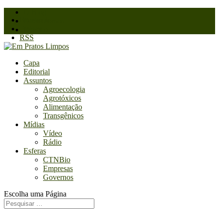
O Blog
Facebook
Quem somos
Twitter
Contato
RSS
Capa
Editorial
Assuntos
Agroecologia
Agrotóxicos
Alimentação
Transgênicos
Mídias
Vídeo
Rádio
Esferas
CTNBio
Empresas
Governos
Escolha uma Página