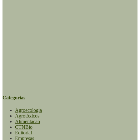
Categorias
Agroecologia
Agrotóxicos
Alimentação
CTNBio
Editorial
Empresas