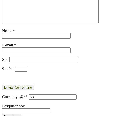
Nome
*
E-mail
*
Site
9 + 9 =
Current ye@r
*
Pesquisar por: