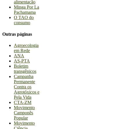
alimentação
Minga Por La
Pachamama
O TAO do
consumo
Outras páginas
Agroecologia
em Rede
ANA
AS-PTA
Boletim
transgênicos
Campanha
Permanente
Contra os
Agrotóxicos e
Pela Vida
CTA-ZM
Movimento
Camponês
Popular
Movimento
Ciência