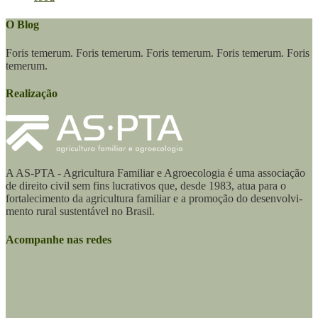
O Blog
Foris temerum. Foris temerum. Foris temerum. Foris temerum. Foris
temerum.
Realização
A AS-PTA - Agricultura Familiar e Agro­ecologia é uma associação
de direito civil sem fins lucrativos que, desde 1983, atua para o
fortalecimento da agricultura familiar e a promoção do desenvolvi­
mento rural sustentável no Brasil.
Acompanhe nas redes