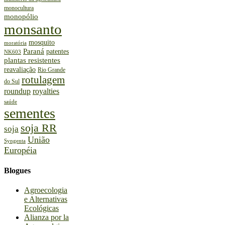
monocultura
monopólio
monsanto
mosquito
moratória
Paraná
patentes
NK603
plantas resistentes
reavaliação
Rio Grande
rotulagem
do Sul
roundup
royalties
saúde
sementes
soja RR
soja
União
Syngenta
Européia
Blogues
Agroecologia
e Alternativas
Ecológicas
Alianza por la