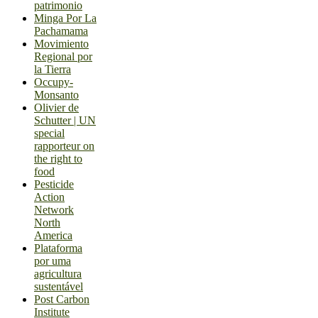
patrimonio
Minga Por La
Pachamama
Movimiento
Regional por
la Tierra
Occupy-
Monsanto
Olivier de
Schutter | UN
special
rapporteur on
the right to
food
Pesticide
Action
Network
North
America
Plataforma
por uma
agricultura
sustentável
Post Carbon
Institute