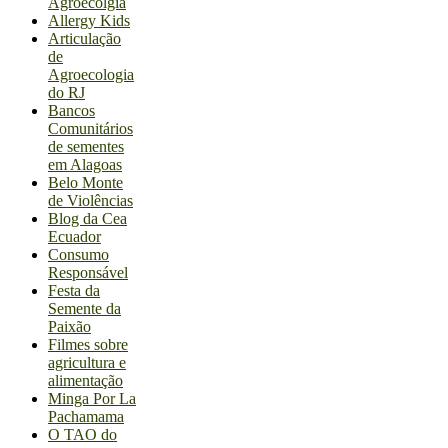
Agroecolgia
Allergy Kids
Articulação
de
Agroecologia
do RJ
Bancos
Comunitários
de sementes
em Alagoas
Belo Monte
de Violências
Blog da Cea
Ecuador
Consumo
Responsável
Festa da
Semente da
Paixão
Filmes sobre
agricultura e
alimentação
Minga Por La
Pachamama
O TAO do