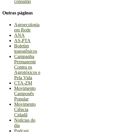
consumo
Outras páginas
Agroecologia
em Rede
ANA
AS-PTA
Boletim
transgênicos
Campanha
Permanente
Contra os
Agrotóxicos e
Pela Vida
CTA-ZM
Movimento
Camponês
Popular
Movimento
Ciência
Cidadã
Notícias do
dia
Podcast