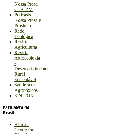
Nossa Prosa |
CTA-ZM
Podcasts
Nossa Prosa e
Prosinha
Rede
Ecológica
Revista
Agriculturas
Revista
Agroecologia
e
Desenvolvimento
Rural
Sustentável
Saúde sem
Agrotóxicos
SINITOX
Para além do
Brasil
African
Centre for