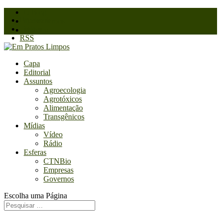
O Blog
Facebook
Quem somos
Twitter
Contato
RSS
Capa
Editorial
Assuntos
Agroecologia
Agrotóxicos
Alimentação
Transgênicos
Mídias
Vídeo
Rádio
Esferas
CTNBio
Empresas
Governos
Escolha uma Página