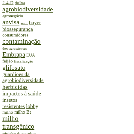
2-4-D
abelhas
agrobiodiversidade
agronegócio
anvisa
bayer
arroz
biossegurança
consumidores
contaminação
dow agrosciences
Embrapa
EUA
feijão
fiscalização
glifosato
guardiões da
agrobiodiversidade
herbicidas
impactos à saúde
insetos
resistentes
lobby
milho Bt
milho
milho
transgênico
ministério da agricultura