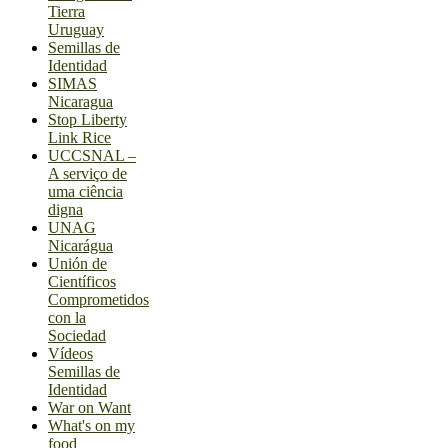
Tierra
Uruguay
Semillas de
Identidad
SIMAS
Nicaragua
Stop Liberty
Link Rice
UCCSNAL –
A serviço de
uma ciência
digna
UNAG
Nicarágua
Unión de
Científicos
Comprometidos
con la
Sociedad
Vídeos
Semillas de
Identidad
War on Want
What's on my
food