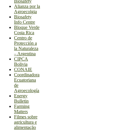
Biosafety
Alianza por la
Agroecolgia
Biosafety
Info Centre
Bloque Verde
Costa Rica
Centro de
Protección a
la Naturaleza
– Argentina
CIPCA
Bolivia
CONAIE
Coordinadora
Ecuatoriana
de
Agroecología
Energy
Bulletin
Farming
Matters
Filmes sobre
agricultura e
alimentação