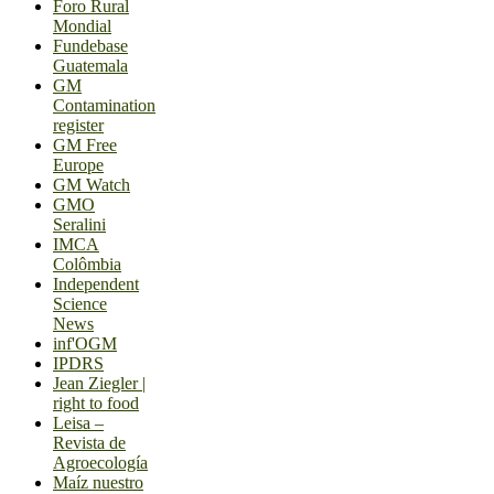
Foro Rural
Mondial
Fundebase
Guatemala
GM
Contamination
register
GM Free
Europe
GM Watch
GMO
Seralini
IMCA
Colômbia
Independent
Science
News
inf'OGM
IPDRS
Jean Ziegler |
right to food
Leisa –
Revista de
Agroecología
Maíz nuestro