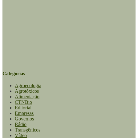
Categorias
Agroecologia
Agrotóxicos
Alimentação
CTNBio
Editorial
Empresas
Governos
Rádio
Transgênicos
Vídeo