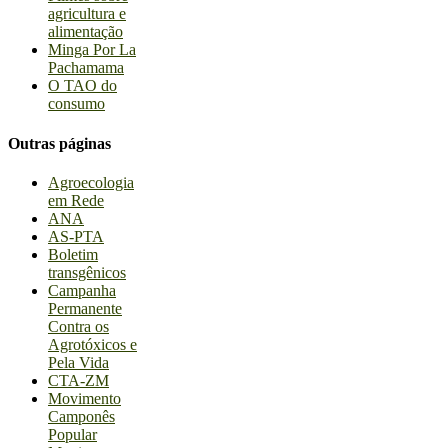
agricultura e
alimentação
Minga Por La
Pachamama
O TAO do
consumo
Outras páginas
Agroecologia
em Rede
ANA
AS-PTA
Boletim
transgênicos
Campanha
Permanente
Contra os
Agrotóxicos e
Pela Vida
CTA-ZM
Movimento
Camponês
Popular