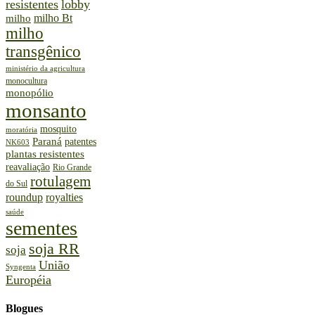
resistentes
lobby
milho Bt
milho
milho
transgênico
ministério da agricultura
monocultura
monopólio
monsanto
mosquito
moratória
Paraná
patentes
NK603
plantas resistentes
reavaliação
Rio Grande
rotulagem
do Sul
roundup
royalties
saúde
sementes
soja RR
soja
União
Syngenta
Européia
Blogues