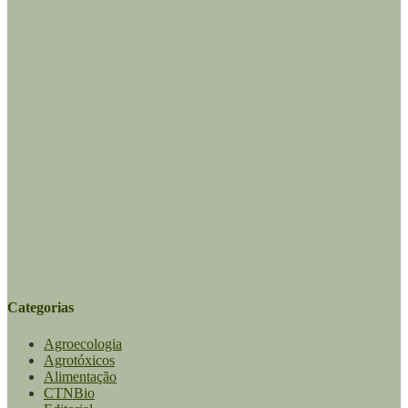
Categorias
Agroecologia
Agrotóxicos
Alimentação
CTNBio