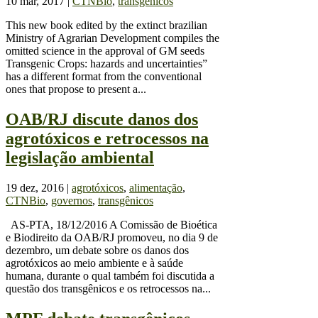
10 mar, 2017
|
CTNBio
,
transgênicos
This new book edited by the extinct brazilian
Ministry of Agrarian Development compiles the
omitted science in the approval of GM seeds
Transgenic Crops: hazards and uncertainties”
has a different format from the conventional
ones that propose to present a...
OAB/RJ discute danos dos
agrotóxicos e retrocessos na
legislação ambiental
19 dez, 2016
|
agrotóxicos
,
alimentação
,
CTNBio
,
governos
,
transgênicos
AS-PTA, 18/12/2016 A Comissão de Bioética
e Biodireito da OAB/RJ promoveu, no dia 9 de
dezembro, um debate sobre os danos dos
agrotóxicos ao meio ambiente e à saúde
humana, durante o qual também foi discutida a
questão dos transgênicos e os retrocessos na...