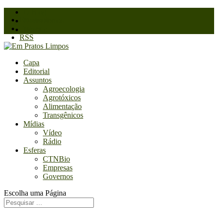
O Blog
Facebook
Quem somos
Twitter
Contato
RSS
Capa
Editorial
Assuntos
Agroecologia
Agrotóxicos
Alimentação
Transgênicos
Mídias
Vídeo
Rádio
Esferas
CTNBio
Empresas
Governos
Escolha uma Página