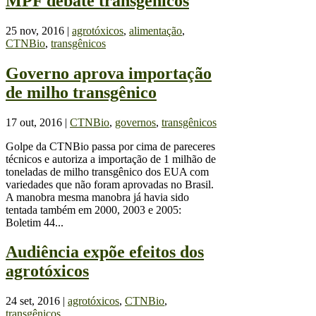
MPF debate transgênicos
25 nov, 2016
|
agrotóxicos
,
alimentação
,
CTNBio
,
transgênicos
Governo aprova importação
de milho transgênico
17 out, 2016
|
CTNBio
,
governos
,
transgênicos
Golpe da CTNBio passa por cima de pareceres
técnicos e autoriza a importação de 1 milhão de
toneladas de milho transgênico dos EUA com
variedades que não foram aprovadas no Brasil.
A manobra mesma manobra já havia sido
tentada também em 2000, 2003 e 2005:
Boletim 44...
Audiência expõe efeitos dos
agrotóxicos
24 set, 2016
|
agrotóxicos
,
CTNBio
,
transgênicos