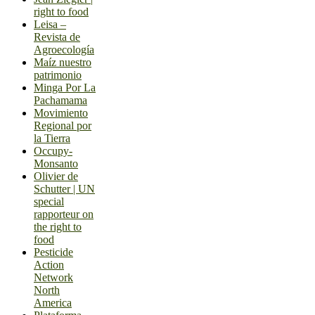
right to food
Leisa –
Revista de
Agroecología
Maíz nuestro
patrimonio
Minga Por La
Pachamama
Movimiento
Regional por
la Tierra
Occupy-
Monsanto
Olivier de
Schutter | UN
special
rapporteur on
the right to
food
Pesticide
Action
Network
North
America