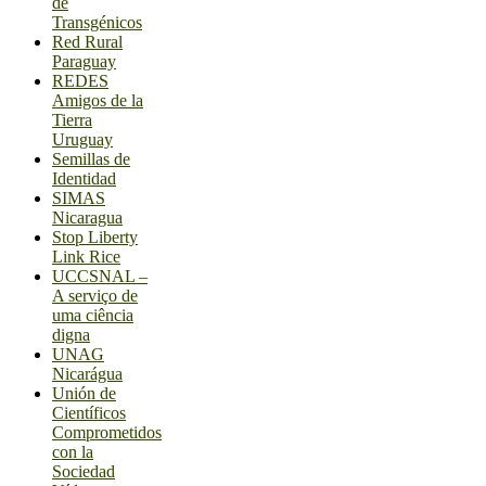
de
Transgénicos
Red Rural
Paraguay
REDES
Amigos de la
Tierra
Uruguay
Semillas de
Identidad
SIMAS
Nicaragua
Stop Liberty
Link Rice
UCCSNAL –
A serviço de
uma ciência
digna
UNAG
Nicarágua
Unión de
Científicos
Comprometidos
con la
Sociedad