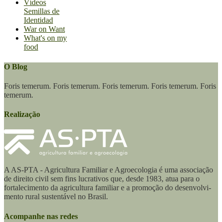
Vídeos
Semillas de
Identidad
War on Want
What's on my
food
O Blog
Foris temerum. Foris temerum. Foris temerum. Foris temerum. Foris
temerum.
Realização
A AS-PTA - Agricultura Familiar e Agro­ecologia é uma associação
de direito civil sem fins lucrativos que, desde 1983, atua para o
fortalecimento da agricultura familiar e a promoção do desenvolvi­
mento rural sustentável no Brasil.
Acompanhe nas redes