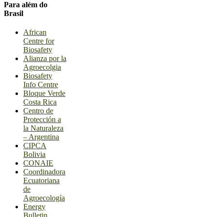
Para além do
Brasil
African
Centre for
Biosafety
Alianza por la
Agroecolgia
Biosafety
Info Centre
Bloque Verde
Costa Rica
Centro de
Protección a
la Naturaleza
– Argentina
CIPCA
Bolivia
CONAIE
Coordinadora
Ecuatoriana
de
Agroecología
Energy
Bulletin