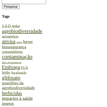
Tags
2-4-D
abelhas
agrobiodiversidade
agronegócio
anvisa
bayer
arroz
biossegurança
consumidores
contaminação
dow agrosciences
Embrapa
EUA
feijão
fiscalização
glifosato
guardiões da
agrobiodiversidade
herbicidas
impactos à saúde
insetos