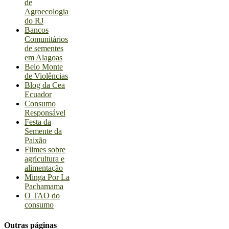
de
Agroecologia
do RJ
Bancos
Comunitários
de sementes
em Alagoas
Belo Monte
de Violências
Blog da Cea
Ecuador
Consumo
Responsável
Festa da
Semente da
Paixão
Filmes sobre
agricultura e
alimentação
Minga Por La
Pachamama
O TAO do
consumo
Outras páginas