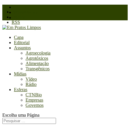
O Blog
Facebook
Quem somos
Twitter
Contato
RSS
Capa
Editorial
Assuntos
Agroecologia
Agrotóxicos
Alimentação
Transgênicos
Mídias
Vídeo
Rádio
Esferas
CTNBio
Empresas
Governos
Escolha uma Página