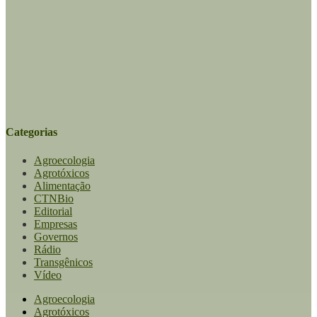
Categorias
Agroecologia
Agrotóxicos
Alimentação
CTNBio
Editorial
Empresas
Governos
Rádio
Transgênicos
Vídeo
Agroecologia
Agrotóxicos