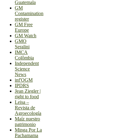
Guatemala
GM
Contamination
register
GM Free
Europe
GM Watch
GMO
Seralini
IMCA
Colômbia
Independent
Science
News
inf'OGM
IPDRS
Jean Ziegler |
right to food
Leisa –
Revista de
Agroecología
Maíz nuestro
patrimonio
Minga Por La
Pachamama