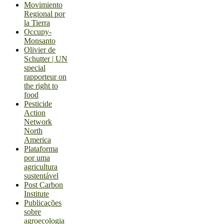
Movimiento
Regional por
la Tierra
Occupy-
Monsanto
Olivier de
Schutter | UN
special
rapporteur on
the right to
food
Pesticide
Action
Network
North
America
Plataforma
por uma
agricultura
sustentável
Post Carbon
Institute
Publicações
sobre
agroecologia