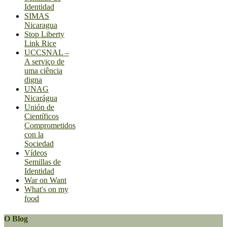
Identidad
SIMAS
Nicaragua
Stop Liberty
Link Rice
UCCSNAL –
A serviço de
uma ciência
digna
UNAG
Nicarágua
Unión de
Científicos
Comprometidos
con la
Sociedad
Vídeos
Semillas de
Identidad
War on Want
What's on my
food
O Blog