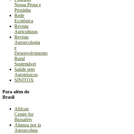
Nossa Prosa e
Prosinha
Rede
Ecológica
Revista
Agriculturas
Revista
Agroecologia
e
Desenvolvimento
Rural
Sustentável
Saúde sem
Agrotóxicos
SINITOX
Para além do
Brasil
African
Centre for
Biosafety
Alianza por la
Agroecolgia