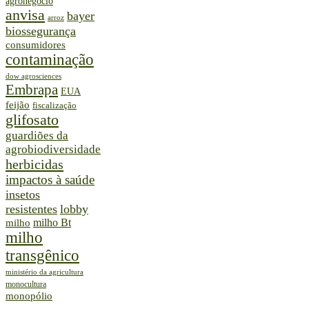
agronegócio
anvisa
bayer
arroz
biossegurança
consumidores
contaminação
dow agrosciences
Embrapa
EUA
feijão
fiscalização
glifosato
guardiões da
agrobiodiversidade
herbicidas
impactos à saúde
insetos
resistentes
lobby
milho Bt
milho
milho
transgênico
ministério da agricultura
monocultura
monopólio