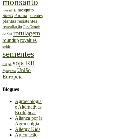
monsanto
mosquito
moratória
Paraná
patentes
NK603
plantas resistentes
reavaliação
Rio Grande
rotulagem
do Sul
roundup
royalties
saúde
sementes
soja RR
soja
União
Syngenta
Européia
Blogues
Agroecologia
e Alternativas
Ecológicas
Alianza por la
Agroecolgia
Allergy Kids
Articulação