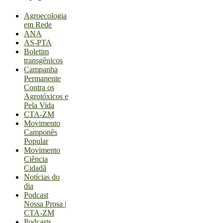
Agroecologia
em Rede
ANA
AS-PTA
Boletim
transgênicos
Campanha
Permanente
Contra os
Agrotóxicos e
Pela Vida
CTA-ZM
Movimento
Camponês
Popular
Movimento
Ciência
Cidadã
Notícias do
dia
Podcast
Nossa Prosa |
CTA-ZM
Podcasts