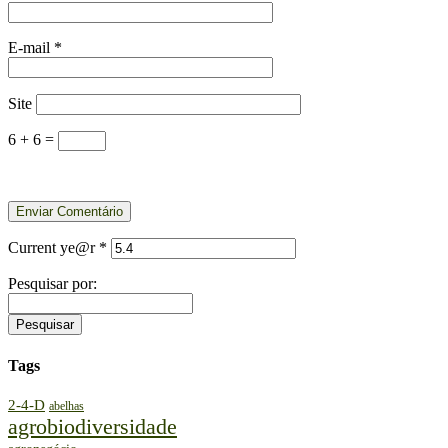
E-mail
*
Site
6 + 6 =
Current ye@r
*
Pesquisar por:
Tags
2-4-D
abelhas
agrobiodiversidade