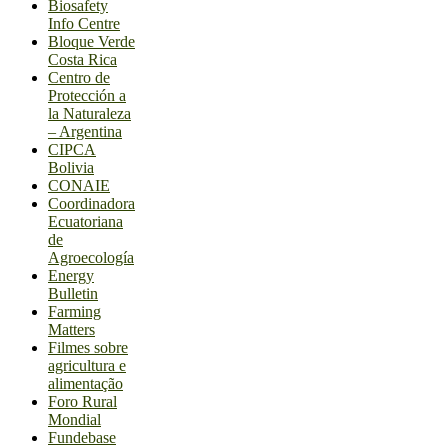
Biosafety
Info Centre
Bloque Verde
Costa Rica
Centro de
Protección a
la Naturaleza
– Argentina
CIPCA
Bolivia
CONAIE
Coordinadora
Ecuatoriana
de
Agroecología
Energy
Bulletin
Farming
Matters
Filmes sobre
agricultura e
alimentação
Foro Rural
Mondial
Fundebase