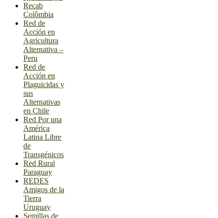
Recab
Colômbia
Red de
Acción en
Agricultura
Alternativa –
Peru
Red de
Acción en
Plaguicidas y
sus
Alternativas
en Chile
Red Por una
América
Latina Libre
de
Transgénicos
Red Rural
Paraguay
REDES
Amigos de la
Tierra
Uruguay
Semillas de