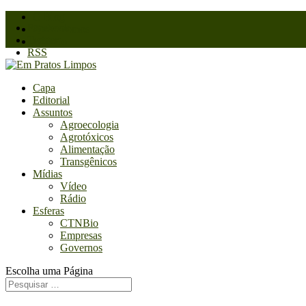
O Blog
Facebook
Quem somos
Twitter
Contato
RSS
Capa
Editorial
Assuntos
Agroecologia
Agrotóxicos
Alimentação
Transgênicos
Mídias
Vídeo
Rádio
Esferas
CTNBio
Empresas
Governos
Escolha uma Página