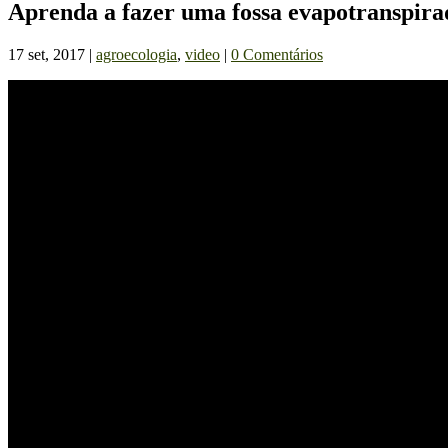
Aprenda a fazer uma fossa evapotranspira
17 set, 2017
|
agroecologia
,
video
|
0 Comentários