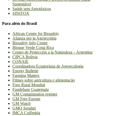
Sustentável
Saúde sem Agrotóxicos
SINITOX
Para além do Brasil
African Centre for Biosafety
Alianza por la Agroecolgia
Biosafety Info Centre
Bloque Verde Costa Rica
Centro de Protección a la Naturaleza – Argentina
CIPCA Bolivia
CONAIE
Coordinadora Ecuatoriana de Agroecología
Energy Bulletin
Farming Matters
Filmes sobre agricultura e alimentação
Foro Rural Mondial
Fundebase Guatemala
GM Contamination register
GM Free Europe
GM Watch
GMO Seralini
IMCA Colômbia