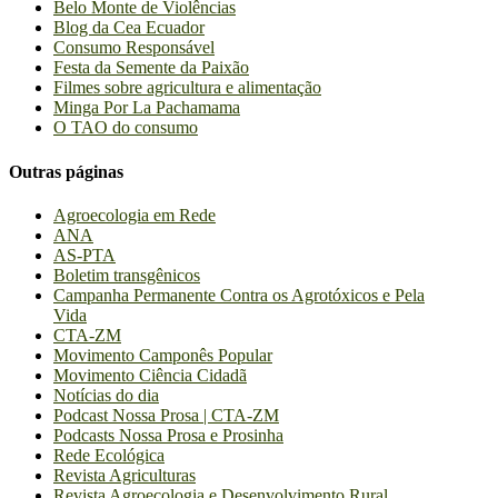
Belo Monte de Violências
Blog da Cea Ecuador
Consumo Responsável
Festa da Semente da Paixão
Filmes sobre agricultura e alimentação
Minga Por La Pachamama
O TAO do consumo
Outras páginas
Agroecologia em Rede
ANA
AS-PTA
Boletim transgênicos
Campanha Permanente Contra os Agrotóxicos e Pela
Vida
CTA-ZM
Movimento Camponês Popular
Movimento Ciência Cidadã
Notícias do dia
Podcast Nossa Prosa | CTA-ZM
Podcasts Nossa Prosa e Prosinha
Rede Ecológica
Revista Agriculturas
Revista Agroecologia e Desenvolvimento Rural