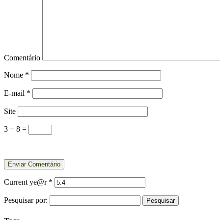
Comentário
Nome
*
E-mail
*
Site
3 + 8 =
Current ye@r
*
Pesquisar por: