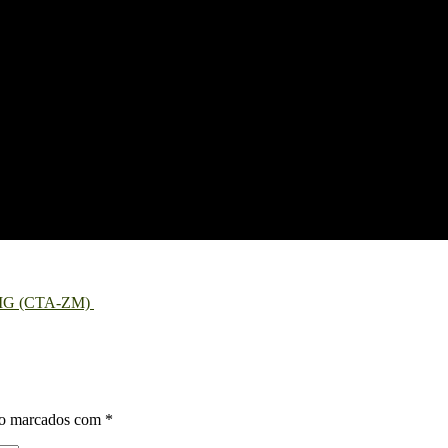
 – MG (CTA-ZM)
ão marcados com
*