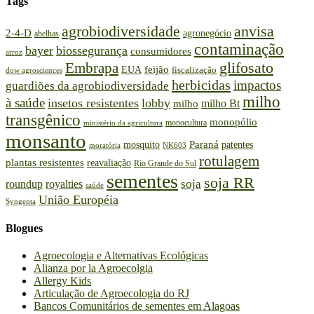
Tags
agrobiodiversidade
anvisa
2-4-D
agronegócio
abelhas
contaminação
bayer
biossegurança
consumidores
arroz
glifosato
Embrapa
feijão
EUA
fiscalização
dow agrosciences
herbicidas
impactos
guardiões da agrobiodiversidade
milho
à saúde
insetos resistentes
lobby
milho Bt
milho
transgênico
monopólio
monocultura
ministério da agricultura
monsanto
Paraná
patentes
mosquito
moratória
NK603
rotulagem
plantas resistentes
reavaliação
Rio Grande do Sul
sementes
soja RR
roundup
royalties
soja
saúde
União Européia
Syngenta
Blogues
Agroecologia e Alternativas Ecológicas
Alianza por la Agroecolgia
Allergy Kids
Articulação de Agroecologia do RJ
Bancos Comunitários de sementes em Alagoas