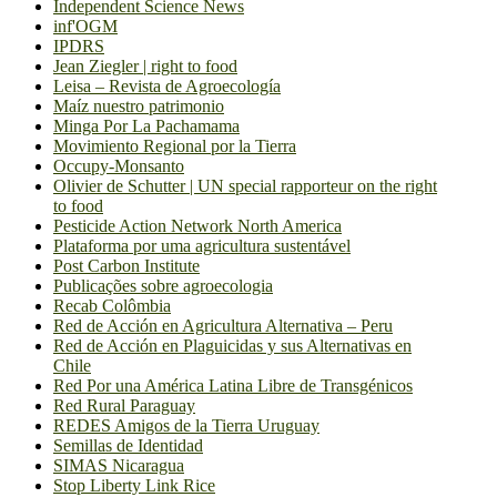
Independent Science News
inf'OGM
IPDRS
Jean Ziegler | right to food
Leisa – Revista de Agroecología
Maíz nuestro patrimonio
Minga Por La Pachamama
Movimiento Regional por la Tierra
Occupy-Monsanto
Olivier de Schutter | UN special rapporteur on the right
to food
Pesticide Action Network North America
Plataforma por uma agricultura sustentável
Post Carbon Institute
Publicações sobre agroecologia
Recab Colômbia
Red de Acción en Agricultura Alternativa – Peru
Red de Acción en Plaguicidas y sus Alternativas en
Chile
Red Por una América Latina Libre de Transgénicos
Red Rural Paraguay
REDES Amigos de la Tierra Uruguay
Semillas de Identidad
SIMAS Nicaragua
Stop Liberty Link Rice