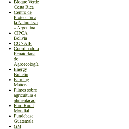
Bloque Verde
Costa Rica
Centro de
Protección a
la Naturaleza
– Argentina
CIPCA
Bolivia
CONAIE
Coordinadora
Ecuatoriana
de
Agroecología
Energy
Bulletin
Farming
Matters
Filmes sobre
agricultura e
alimentação
Foro Rural
Mondial
Fundebase
Guatemala
GM