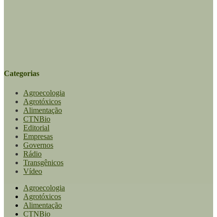
Categorias
Agroecologia
Agrotóxicos
Alimentação
CTNBio
Editorial
Empresas
Governos
Rádio
Transgênicos
Vídeo
Agroecologia
Agrotóxicos
Alimentação
CTNBio