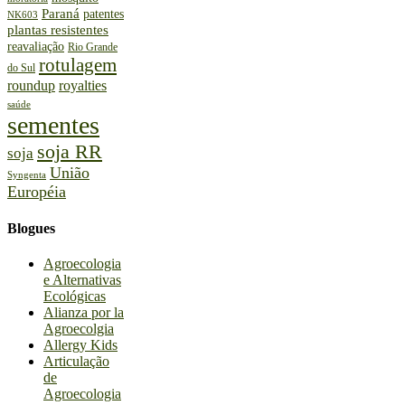
Paraná
patentes
NK603
plantas resistentes
reavaliação
Rio Grande
rotulagem
do Sul
roundup
royalties
saúde
sementes
soja RR
soja
União
Syngenta
Européia
Blogues
Agroecologia
e Alternativas
Ecológicas
Alianza por la
Agroecolgia
Allergy Kids
Articulação
de
Agroecologia