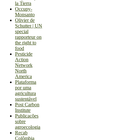
la Tierra
Occupy-
Monsanto
Olivier de
Schutter | UN
special
rapporteur on
the right to
food
Pesticide
Action
Network
North
America
Plataforma
por uma
agricultura
sustentável
Post Carbon
Institute
Publicações
sobre
agroecologia
Recab
Colômbia