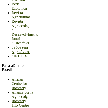
Rede
Ecológica
Revista
Agriculturas
Revista
Agroecologia
e
Desenvolvimento
Rural
Sustentável
Saúde sem
Agrotóxicos
SINITOX
Para além do
Brasil
African
Centre for
Biosafety
Alianza por la
Agroecolgia
Biosafety
Info Centre