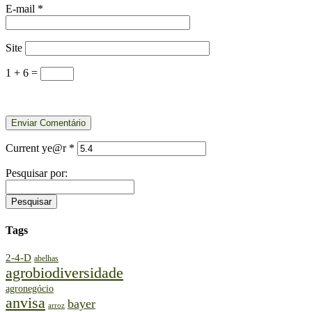
E-mail
*
Site
1 + 6 =
Current ye@r
*
Pesquisar por:
Tags
2-4-D
abelhas
agrobiodiversidade
agronegócio
anvisa
bayer
arroz