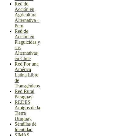
Red de
Acción en
Agricultura
Alternativa –
Peru
Red de
Acción en
Plaguicidas y
sus
Alternativas
en Chile
Red Por una
América
Latina Libre
de
Transgénicos
Red Rural
Paraguay
REDES
Amigos de la
Tierra
Uruguay
Semillas de
Identidad
SIMAS