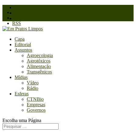
O Blog
Facebook
Quem somos
Twitter
Contato
RSS
Capa
Editorial
Assuntos
Agroecologia
Agrotóxicos
Alimentação
Transgênicos
Mídias
Vídeo
Rádio
Esferas
CTNBio
Empresas
Governos
Escolha uma Página