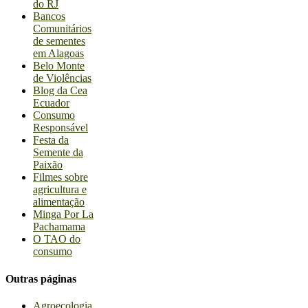
do RJ
Bancos
Comunitários
de sementes
em Alagoas
Belo Monte
de Violências
Blog da Cea
Ecuador
Consumo
Responsável
Festa da
Semente da
Paixão
Filmes sobre
agricultura e
alimentação
Minga Por La
Pachamama
O TAO do
consumo
Outras páginas
Agroecologia