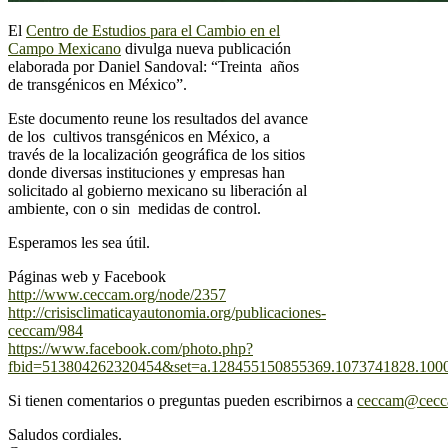
El
Centro de Estudios para el Cambio en el
Campo Mexicano
divulga nueva publicación
elaborada por Daniel Sandoval: “Treinta años
de transgénicos en México”.
Este documento reune los resultados del avance
de los cultivos transgénicos en México, a
través de la localización geográfica de los sitios
donde diversas instituciones y empresas han
solicitado al gobierno mexicano su liberación al
ambiente, con o sin medidas de control.
Esperamos les sea útil.
Páginas web y Facebook
http://www.ceccam.org/node/2357
http://crisisclimaticayautonomia.org/publicaciones-
ceccam/984
https://www.facebook.com/photo.php?
fbid=513804262320454&set=a.128455150855369.1073741828.100
Si tienen comentarios o preguntas pueden escribirnos a
ceccam@cecc
Saludos cordiales.