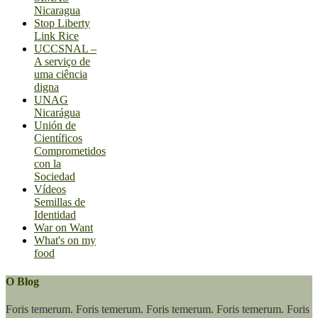
Nicaragua
Stop Liberty
Link Rice
UCCSNAL –
A serviço de
uma ciência
digna
UNAG
Nicarágua
Unión de
Científicos
Comprometidos
con la
Sociedad
Vídeos
Semillas de
Identidad
War on Want
What's on my
food
O Blog
Foris temerum. Foris temerum. Foris temerum. Foris temerum. Foris