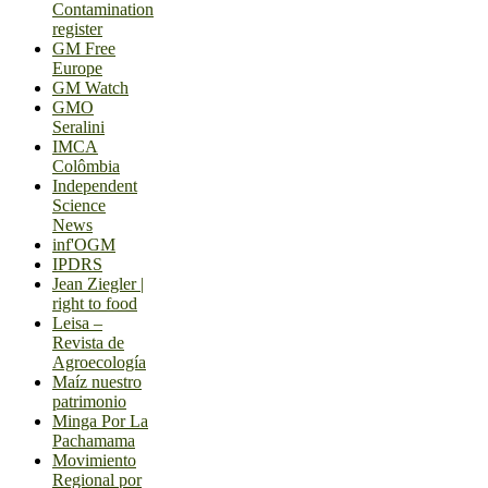
Contamination
register
GM Free
Europe
GM Watch
GMO
Seralini
IMCA
Colômbia
Independent
Science
News
inf'OGM
IPDRS
Jean Ziegler |
right to food
Leisa –
Revista de
Agroecología
Maíz nuestro
patrimonio
Minga Por La
Pachamama
Movimiento
Regional por