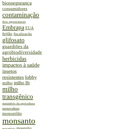
biossegurança
consumidores
contaminação
dow agrosciences
Embrapa
EUA
feijão
fiscalização
glifosato
guardiões da
agrobiodiversidade
herbicidas
impactos à saúde
insetos
resistentes
lobby
milho Bt
milho
milho
transgênico
ministério da agricultura
monocultura
monopólio
monsanto
mosquito
moratória