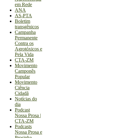
em Rede
ANA
AS-PTA
Boletim
transgênicos
Campanha
Permanente
Contra os
Agrotóxicos e
Pela Vida
CTA-ZM
Movimento
Camponês
Popular
Movimento
Ciência
Cidadã
Notícias do
dia
Podcast
Nossa Prosa |
CTA-ZM
Podcasts
Nossa Prosa e
Prosinha