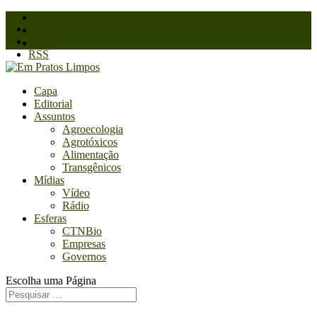
O Blog
Facebook
Quem somos
Twitter
Contato
RSS
Capa
Editorial
Assuntos
Agroecologia
Agrotóxicos
Alimentação
Transgênicos
Mídias
Vídeo
Rádio
Esferas
CTNBio
Empresas
Governos
Escolha uma Página