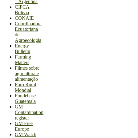
– Argentina
CIPCA
Bolivia
CONAIE
Coordinadora
Ecuatoriana
de
Agroecología
Energy
Bulletin
Farming
Matters
Filmes sobre
agricultura e
alimentação
Foro Rural
Mondial
Fundebase
Guatemala
GM
Contamination
register
GM Free
Europe
GM Watch