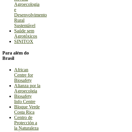
Agroecologia
e
Desenvolvimento
Rural
Sustentável
Saúde sem
Agrotóxicos
SINITOX
Para além do
Brasil
African
Centre for
Biosafety
Alianza por la
Agroecolgia
Biosafety
Info Centre
Bloque Verde
Costa Rica
Centro de
Protección a
la Naturaleza