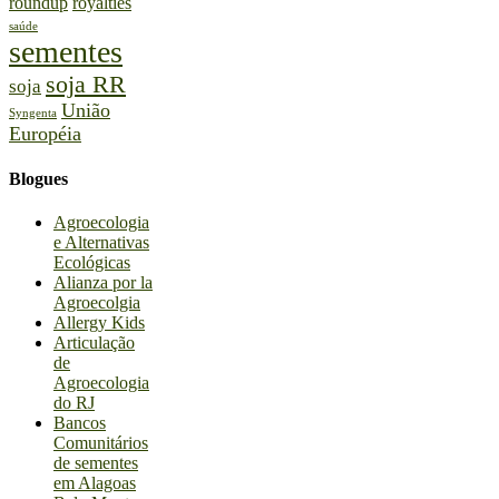
roundup
royalties
saúde
sementes
soja RR
soja
União
Syngenta
Européia
Blogues
Agroecologia
e Alternativas
Ecológicas
Alianza por la
Agroecolgia
Allergy Kids
Articulação
de
Agroecologia
do RJ
Bancos
Comunitários
de sementes
em Alagoas