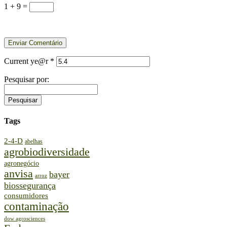
1 + 9 =
Current ye@r
*
Pesquisar por:
Tags
2-4-D
abelhas
agrobiodiversidade
agronegócio
anvisa
bayer
arroz
biossegurança
consumidores
contaminação
dow agrosciences