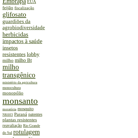
Embrapa
EUA
feijão
fiscalização
glifosato
guardiões da
agrobiodiversidade
herbicidas
impactos à saúde
insetos
resistentes
lobby
milho Bt
milho
milho
transgênico
ministério da agricultura
monocultura
monopólio
monsanto
mosquito
moratória
Paraná
patentes
NK603
plantas resistentes
reavaliação
Rio Grande
rotulagem
do Sul