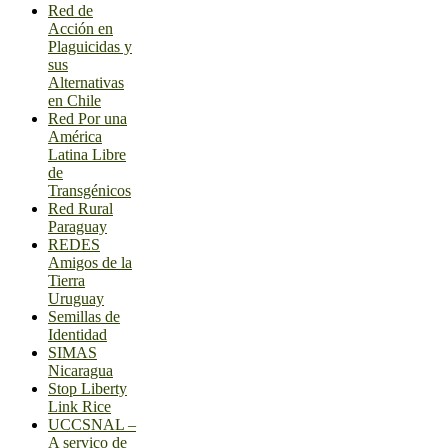
Red de
Acción en
Plaguicidas y
sus
Alternativas
en Chile
Red Por una
América
Latina Libre
de
Transgénicos
Red Rural
Paraguay
REDES
Amigos de la
Tierra
Uruguay
Semillas de
Identidad
SIMAS
Nicaragua
Stop Liberty
Link Rice
UCCSNAL –
A serviço de