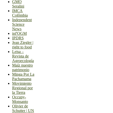
GMO
Seralini
IMCA
Colômbia
Independent
Science
News
inf'OGM
IPDRS
Jean Ziegler |
right to food
Leisa –
Revista de
Agroecología
Maíz nuestro
patrimonio
Minga Por La
Pachamama
Movimiento
Regional por
la Tierra
Occupy-
Monsanto
Olivier de
Schutter | UN