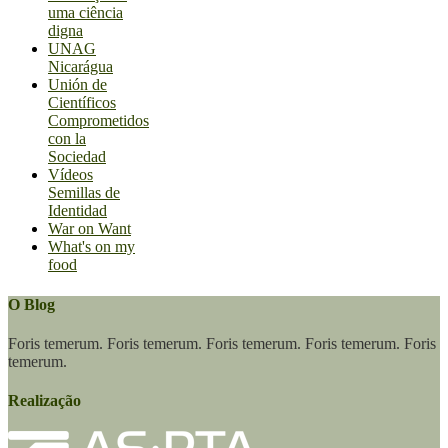
uma ciência
digna
UNAG
Nicarágua
Unión de
Científicos
Comprometidos
con la
Sociedad
Vídeos
Semillas de
Identidad
War on Want
What's on my
food
O Blog
Foris temerum. Foris temerum. Foris temerum. Foris temerum. Foris
temerum.
Realização