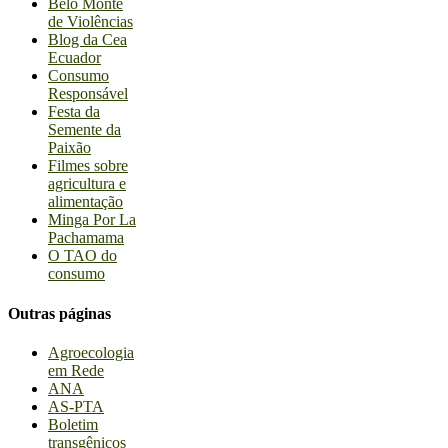
Belo Monte
de Violências
Blog da Cea
Ecuador
Consumo
Responsável
Festa da
Semente da
Paixão
Filmes sobre
agricultura e
alimentação
Minga Por La
Pachamama
O TAO do
consumo
Outras páginas
Agroecologia
em Rede
ANA
AS-PTA
Boletim
transgênicos