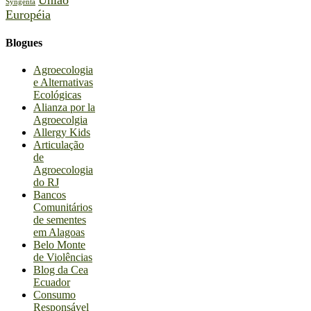
Syngenta
Européia
Blogues
Agroecologia
e Alternativas
Ecológicas
Alianza por la
Agroecolgia
Allergy Kids
Articulação
de
Agroecologia
do RJ
Bancos
Comunitários
de sementes
em Alagoas
Belo Monte
de Violências
Blog da Cea
Ecuador
Consumo
Responsável