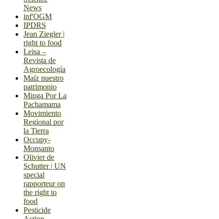
News
inf'OGM
IPDRS
Jean Ziegler |
right to food
Leisa –
Revista de
Agroecología
Maíz nuestro
patrimonio
Minga Por La
Pachamama
Movimiento
Regional por
la Tierra
Occupy-
Monsanto
Olivier de
Schutter | UN
special
rapporteur on
the right to
food
Pesticide
Action