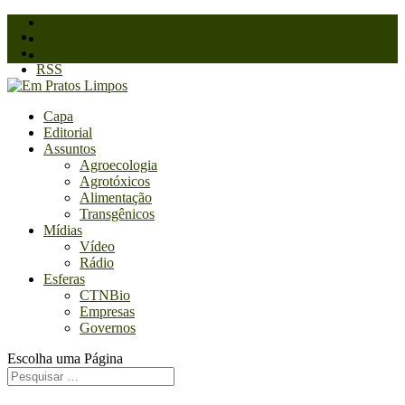
O Blog
Facebook
Quem somos
Twitter
Contato
RSS
Capa
Editorial
Assuntos
Agroecologia
Agrotóxicos
Alimentação
Transgênicos
Mídias
Vídeo
Rádio
Esferas
CTNBio
Empresas
Governos
Escolha uma Página