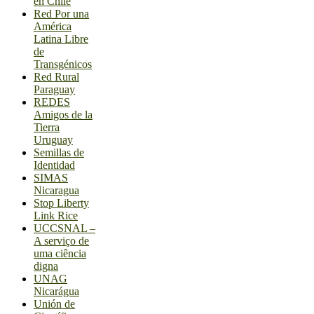
en Chile
Red Por una
América
Latina Libre
de
Transgénicos
Red Rural
Paraguay
REDES
Amigos de la
Tierra
Uruguay
Semillas de
Identidad
SIMAS
Nicaragua
Stop Liberty
Link Rice
UCCSNAL –
A serviço de
uma ciência
digna
UNAG
Nicarágua
Unión de