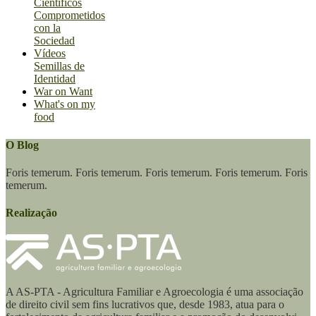
Científicos
Comprometidos
con la
Sociedad
Vídeos
Semillas de
Identidad
War on Want
What's on my
food
O Blog
Foris temerum. Foris temerum. Foris temerum. Foris temerum. Foris
temerum.
Realização
A AS-PTA - Agricultura Familiar e Agro­ecologia é uma associação
de direito civil sem fins lucrativos que, desde 1983, atua para o