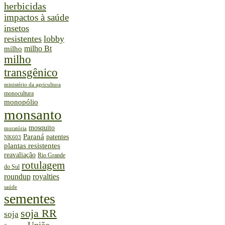
herbicidas
impactos à saúde
insetos
resistentes
lobby
milho Bt
milho
milho
transgênico
ministério da agricultura
monocultura
monopólio
monsanto
mosquito
moratória
Paraná
patentes
NK603
plantas resistentes
reavaliação
Rio Grande
rotulagem
do Sul
roundup
royalties
saúde
sementes
soja RR
soja
União