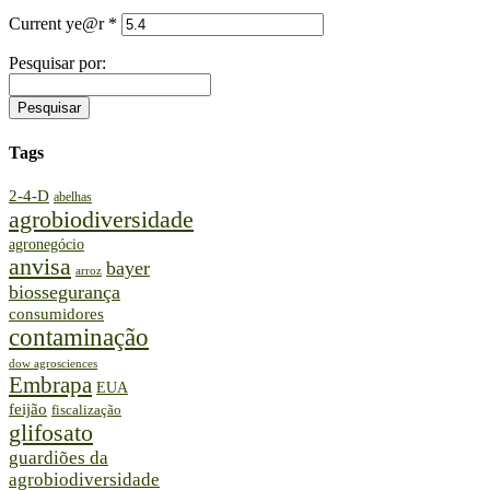
Current ye@r
*
Pesquisar por:
Tags
2-4-D
abelhas
agrobiodiversidade
agronegócio
anvisa
bayer
arroz
biossegurança
consumidores
contaminação
dow agrosciences
Embrapa
EUA
feijão
fiscalização
glifosato
guardiões da
agrobiodiversidade