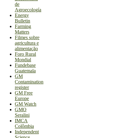
de
Agroecología
Energy
Bulletin
Farming
Matters
Filmes sobre
agricultura e
alimentação
Foro Rural
Mondial
Fundebase
Guatemala
GM
Contamination
register
GM Free
Europe
GM Watch
GMO
Seralini
IMCA
Colômbia
Independent
Science