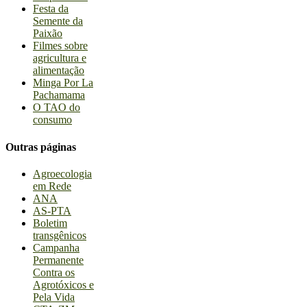
Festa da
Semente da
Paixão
Filmes sobre
agricultura e
alimentação
Minga Por La
Pachamama
O TAO do
consumo
Outras páginas
Agroecologia
em Rede
ANA
AS-PTA
Boletim
transgênicos
Campanha
Permanente
Contra os
Agrotóxicos e
Pela Vida