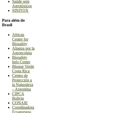
Saúde sem
Agrotóxicos
SINITOX
Para além do
Brasil
African
Centre for
Biosafety
Alianza por la
Agroecolgia
Biosafety
Info Centre
Bloque Verde
Costa Rica
Centro de
Protección a
la Naturaleza
– Argentina
CIPCA
Bolivia
CONAIE
Coordinadora
Ecuatoriana