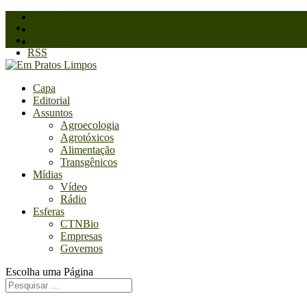
O Blog
Facebook
Quem somos
Twitter
Contato
RSS
Capa
Editorial
Assuntos
Agroecologia
Agrotóxicos
Alimentação
Transgênicos
Mídias
Vídeo
Rádio
Esferas
CTNBio
Empresas
Governos
Escolha uma Página