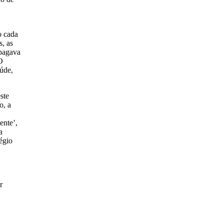
o cada
s, as
 pagava
O
úde,
ste
o, a
ente’,
a
égio
r