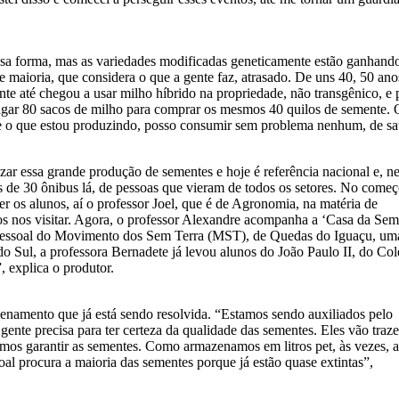
ssa forma, mas as variedades modificadas geneticamente estão ganhand
 maioria, que considera o que a gente faz, atrasado. De uns 40, 50 ano
te até chegou a usar milho híbrido na propriedade, não transgênico, e
pagar 80 sacos de milho para comprar os mesmos 40 quilos de semente. 
que o que estou produzindo, posso consumir sem problema nenhum, de sa
ar essa grande produção de sementes e hoje é referência nacional e, ne
s de 30 ônibus lá, de pessoas que vieram de todos os setores. No começ
 os alunos, aí o professor Joel, que é de Agronomia, na matéria de
os nos visitar. Agora, o professor Alexandre acompanha a ‘Casa da Sem
pessoal do Movimento dos Sem Terra (MST), de Quedas do Iguaçu, um
 Sul, a professora Bernadete já levou alunos do João Paulo II, do Col
, explica o produtor.
enamento que já está sendo resolvida. “Estamos sendo auxiliados pelo
te precisa para ter certeza da qualidade das sementes. Eles vão traze
imos garantir as sementes. Como armazenamos em litros pet, às vezes, a
oal procura a maioria das sementes porque já estão quase extintas”,