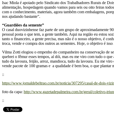
Isac Miola é apoiado pelo Sindicato dos Trabalhadores Rurais de Doi
alimentação, hospedagem quando vamos para seis ou oito feiras todo
com o conhecimento, materiais, agora também com embalagens, porqu
nos ajudando bastante”.
“Guardiões da semente”
O casal duovizinhense faz parte de um grupo de aproximadamente 90 g
pessoal posta o que tem, a gente também. Aqui na região eu estou so
tanto o financeiro, a gente precisa, mas não é o nosso objetivo, é conh
troca, vende e compra dos outros as sementes. Hoje, o objetivo é isso a
Vilma Zotti elogiou o empenho do companheiro na conservação de sem
quebrei o fêmur esses tempos, aí dói, mas eu me viro com tudo o que 
tudo da lavoura, feijão, arroz, mandioca, tudo da lavoura. Eu me vir
vende pacote de 100 gramas e a qualidade é bem boa, o que plantar n
::
https://www.jornaldebeltrao.com.br/noticia/307295/casal-de-dois-vizi
foto da capa:
http://www.gazetadepalmeira.com.br/geral/coletivo-triu
::