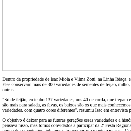
Dentro da propriedade de Isac Miola e Vilma Zotti, na Linha Ibiaça,
Eles conservam mais de 300 variedades de sementes de feijão, milho, 
outras.
“Só de feijão, eu tenho 137 variedades, uns 40 de corda, que trepam e
são mais para salada, as favas, os baixos são os que mais conhecemos,
variedades, com quatro cores diferentes”, resumiu Isac em entrevista
O objetivo é deixar para as futuras gerações essas variedades e a h
pensava nisso, mas fomos convidados a participar da 2ª Festa Regio
pouco de semente que tínhamos e trouxemos um monte para casa. Goste