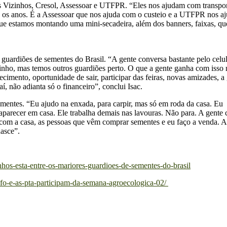
s Vizinhos, Cresol, Assessoar e UTFPR. “Eles nos ajudam com transpor
s os anos. É a Assessoar que nos ajuda com o custeio e a UTFPR nos a
e estamos montando uma mini-secadeira, além dos banners, faixas, qu
uardiões de sementes do Brasil. “A gente conversa bastante pelo celul
zinho, mas temos outros guardiões perto. O que a gente ganha com isso 
ecimento, oportunidade de sair, participar das feiras, novas amizades, a
í, não adianta só o financeiro”, conclui Isac.
entes. “Eu ajudo na enxada, para carpir, mas só em roda da casa. Eu
aparecer em casa. Ele trabalha demais nas lavouras. Não para. A gente
o com a casa, as pessoas que vêm comprar sementes e eu faço a venda. A
asce”.
nhos-esta-entre-os-mariores-guardioes-de-sementes-do-brasil
nfo-e-as-pta-participam-da-semana-agroecologica-02/