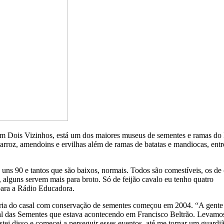
 em Dois Vizinhos, está um dos maiores museus de sementes e ramas do 
arroz, amendoins e ervilhas além de ramas de batatas e mandiocas, entr
 uns 90 e tantos que são baixos, normais. Todos são comestíveis, os de
 alguns servem mais para broto. Só de feijão cavalo eu tenho quatro
 para a Rádio Educadora.
istória do casal com conservação de sementes começou em 2004. “A gent
nal das Sementes que estava acontecendo em Francisco Beltrão. Levam
i disso e comecei a perseguir esses eventos, até me tornar um guardi