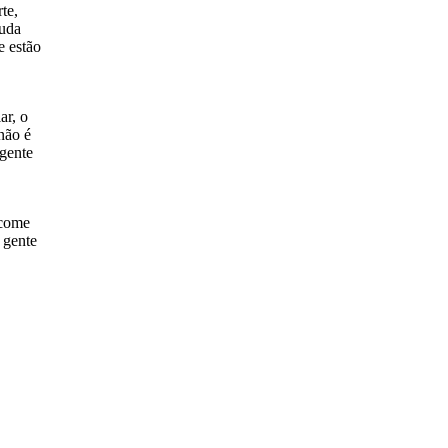
te,
juda
e estão
ar, o
não é
 gente
 come
 gente