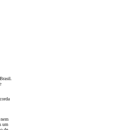
Brasil.
e
 corda
e nem
os um
ão de