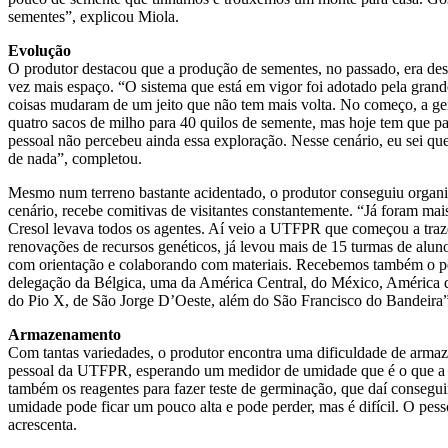
sementes”, explicou Miola.
Evolução
O produtor destacou que a produção de sementes, no passado, era de
vez mais espaço. “O sistema que está em vigor foi adotado pela grande
coisas mudaram de um jeito que não tem mais volta. No começo, a gen
quatro sacos de milho para 40 quilos de semente, mas hoje tem que 
pessoal não percebeu ainda essa exploração. Nesse cenário, eu sei 
de nada”, completou.
Mesmo num terreno bastante acidentado, o produtor conseguiu organiz
cenário, recebe comitivas de visitantes constantemente. “Já foram mai
Cresol levava todos os agentes. Aí veio a UTFPR que começou a trazer
renovações de recursos genéticos, já levou mais de 15 turmas de alun
com orientação e colaborando com materiais. Recebemos também o 
delegação da Bélgica, uma da América Central, do México, América do
do Pio X, de São Jorge D’Oeste, além do São Francisco do Bandeira”
Armazenamento
Com tantas variedades, o produtor encontra uma dificuldade de armaz
pessoal da UTFPR, esperando um medidor de umidade que é o que a gen
também os reagentes para fazer teste de germinação, que daí consegu
umidade pode ficar um pouco alta e pode perder, mas é difícil. O pess
acrescenta.