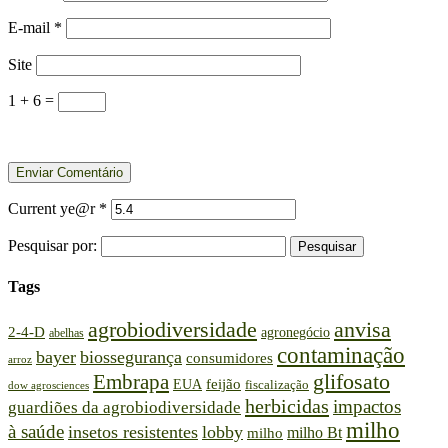
E-mail
*
Site
1 + 6 =
Current ye@r
*
Pesquisar por:
Tags
agrobiodiversidade
anvisa
2-4-D
agronegócio
abelhas
contaminação
bayer
biossegurança
consumidores
arroz
glifosato
Embrapa
feijão
EUA
fiscalização
dow agrosciences
herbicidas
impactos
guardiões da agrobiodiversidade
milho
à saúde
insetos resistentes
lobby
milho Bt
milho