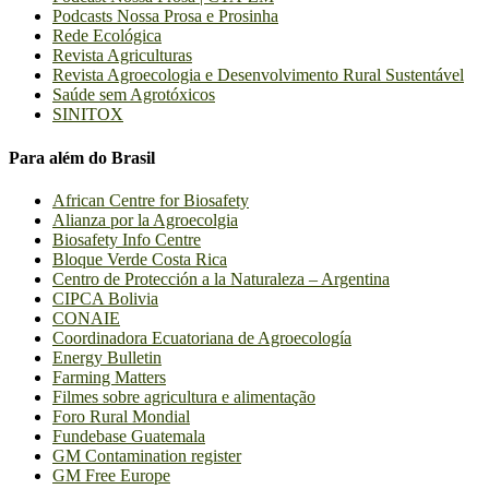
Podcasts Nossa Prosa e Prosinha
Rede Ecológica
Revista Agriculturas
Revista Agroecologia e Desenvolvimento Rural Sustentável
Saúde sem Agrotóxicos
SINITOX
Para além do Brasil
African Centre for Biosafety
Alianza por la Agroecolgia
Biosafety Info Centre
Bloque Verde Costa Rica
Centro de Protección a la Naturaleza – Argentina
CIPCA Bolivia
CONAIE
Coordinadora Ecuatoriana de Agroecología
Energy Bulletin
Farming Matters
Filmes sobre agricultura e alimentação
Foro Rural Mondial
Fundebase Guatemala
GM Contamination register
GM Free Europe