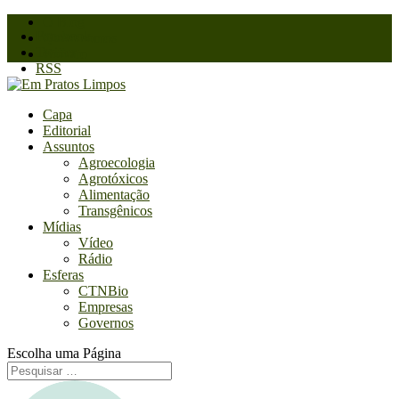
O Blog
Facebook
Quem somos
Twitter
Contato
RSS
Capa
Editorial
Assuntos
Agroecologia
Agrotóxicos
Alimentação
Transgênicos
Mídias
Vídeo
Rádio
Esferas
CTNBio
Empresas
Governos
Escolha uma Página