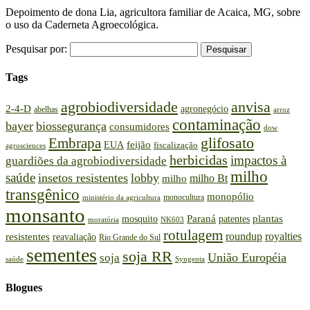
Depoimento de dona Lia, agricultora familiar de Acaica, MG, sobre
o uso da Caderneta Agroecológica.
Pesquisar por:
Tags
agrobiodiversidade
anvisa
2-4-D
agronegócio
abelhas
arroz
contaminação
bayer
biossegurança
consumidores
dow
glifosato
Embrapa
feijão
EUA
fiscalização
agrosciences
herbicidas
impactos à
guardiões da agrobiodiversidade
milho
saúde
insetos resistentes
lobby
milho Bt
milho
transgênico
monopólio
monocultura
ministério da agricultura
monsanto
plantas
Paraná
patentes
mosquito
moratória
NK603
rotulagem
roundup
royalties
resistentes
reavaliação
Rio Grande do Sul
sementes
soja RR
União Européia
soja
saúde
Syngenta
Blogues