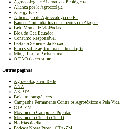
Agroecologia e Alternativas Ecológicas
Alianza por la Agroecolgia
Allergy Kids
Articulação de Agroecologia do RJ
Bancos Comunitários de sementes em Alagoas
Belo Monte de Violências
Blog da Cea Ecuador
Consumo Responsável
Festa da Semente da Paixão
Filmes sobre agricultura e alimentação
Minga Por La Pachamama
O TAO do consumo
Outras páginas
Agroecologia em Rede
ANA
AS-PTA
Boletim transgênicos
Campanha Permanente Contra os Agrotóxicos e Pela Vida
CTA-ZM
Movimento Camponês Popular
Movimento Ciência Cidadã
Notícias do dia
Podcast Nossa Prosa | CTA-ZM