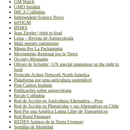
GM Watch
GMO Seralini
IMCA Colômbia
Independent Science News
inf'OGM
IPDRS
Jean Ziegler | right to food
Leisa – Revista de Agroecología
Maíz nuestro patrimonio
Minga Por La Pachamama
Movimiento Regional por la Tierra
Occupy-Monsanto
Olivier de Schutter | UN special rapporteur on the right to
food
Pesticide Action Network North America
Plataforma por uma agricultura sustentável
Post Carbon Institute
Publicações sobre agroecologia
Recab Colômbia
Red de Acción en Agricultura Alternativa – Peru
Red de Acción en Plaguicidas y sus Alternativas en Chile
Red Por una América Latina Libre de Transgénicos
Red Rural Paraguay
REDES Amigos de la Tierra Uruguay
Semillas de Identidad